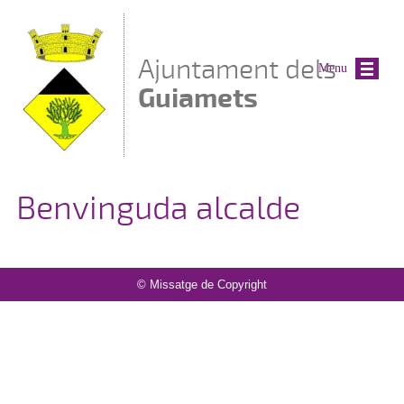
Vés al contingut
Ajuntament dels
Menu
Guiamets
Benvinguda alcalde
© Missatge de Copyright