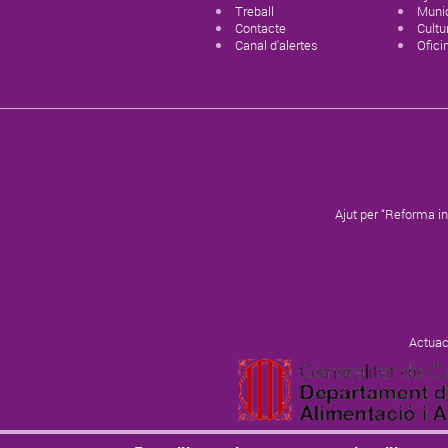
Treball
Munic
Contacte
Cultur
Canal d'alertes
Ofici
Ajut per “Reforma in
Actuac