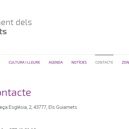
ent dels
ts
CULTURA I LLEURE
AGENDA
NOTÍCIES
CONTACTE
ZON
ontacte
reça:Església, 2, 43777, Els Guiamets