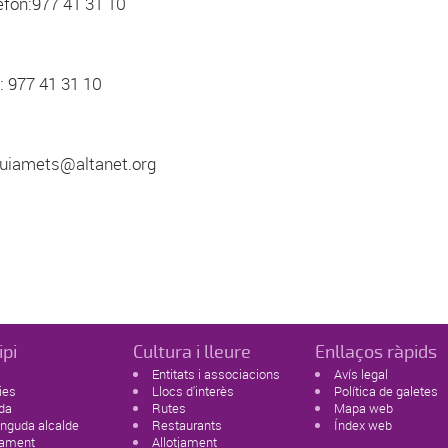
lèfon:977 41 31 10
x: 977 41 31 10
.guiamets@altanet.org
ipi
Cultura i lleure
Enllaços ràpids
Entitats i associacions
Avís legal
ies
Llocs d'interès
Política de galetes
da
Rutes
Mapa web
nguda alcalde
Restaurants
Índex web
tament
Allotjament