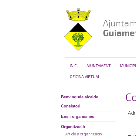
Vés al contingut
Ajuntam
Guiame
INICI
AJUNTAMENT
MUNICIPI
OFICINA VIRTUAL
C
Benvinguda alcalde
Consistori
· Ad
Ens i organismes
Organització
Article a organització