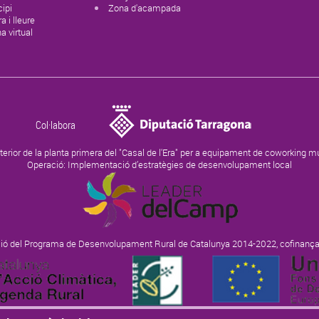
ipi
Zona d'acampada
a i lleure
na virtual
Col·labora
terior de la planta primera del "Casal de l'Era" per a equipament de coworking 
Operació: Implementació d’estratègies de desenvolupament local
ió del Programa de Desenvolupament Rural de Catalunya 2014-2022, cofinança