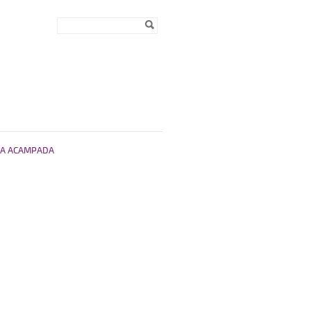
Formulari de
Cerca
cerca
A ACAMPADA