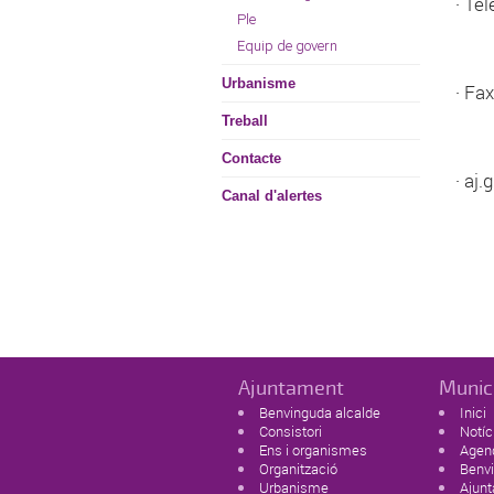
· Te
Ple
Equip de govern
Urbanisme
· Fa
Treball
Contacte
· aj
Canal d'alertes
Ajuntament
Munic
Benvinguda alcalde
Inici
Consistori
Notíc
Ens i organismes
Agen
Organització
Benvi
Urbanisme
Ajun