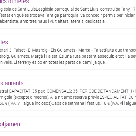
ocs d'interès
sglésia de Sant LluísL'església parroquial de Sant Lluís, construïda l'any 
l'estat en què es trobava l'antiga parròquia, va concedir permís per iniciar 
aixentista, amb tres naus i vuit altars laterals, dedicats a...
tes
nerari 3: Falset - El Masroig - Els Guiamets - Marçà - FalsetRuta que transc
roig, Guiamets, Marçà i Falset. És una ruta bastant assequible tot i la sev
nivells. El terreny és bo en totes les parts del camí, ja que...
staurants
tral CAPACITAT: 35 pax COMENSALS: 35 PERÍODE DE TANCAMENT: 1/1 /
l migdia (excepte dimecres). A la nit amb reserva prèviaESPECIALITAT: Cu
50 € (IVA, vi i aigua inclosos)Caps de setmana i festius: 18 € (IVA, vi i aigua.
lotjament