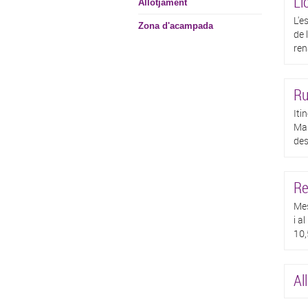
Ll
Allotjament
L'e
Zona d'acampada
de 
ren
Ru
Iti
Mas
des
Re
Mes
i a
10,
Al