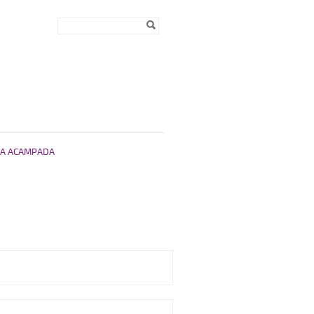
Formulari de
Cerca
cerca
A ACAMPADA