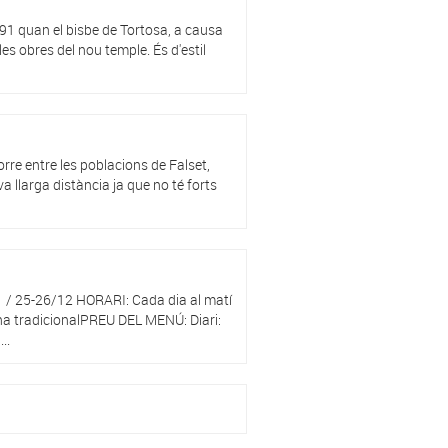
1791 quan el bisbe de Tortosa, a causa
les obres del nou temple. És d'estil
orre entre les poblacions de Falset,
a llarga distància ja que no té forts
 25-26/12 HORARI: Cada dia al matí
ina tradicionalPREU DEL MENÚ: Diari:
..