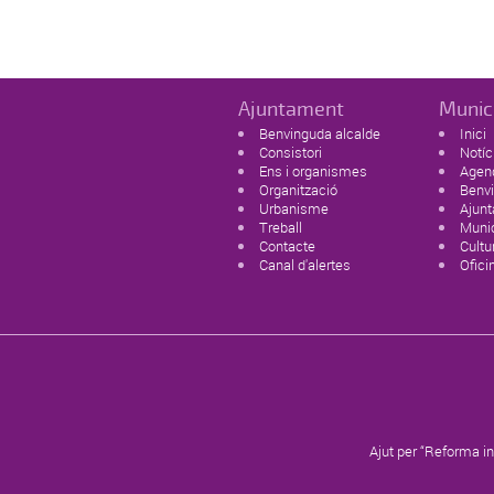
Ajuntament
Munic
Benvinguda alcalde
Inici
Consistori
Notíc
Ens i organismes
Agen
Organització
Benvi
Urbanisme
Ajun
Treball
Munic
Contacte
Cultur
Canal d'alertes
Ofici
Ajut per “Reforma in