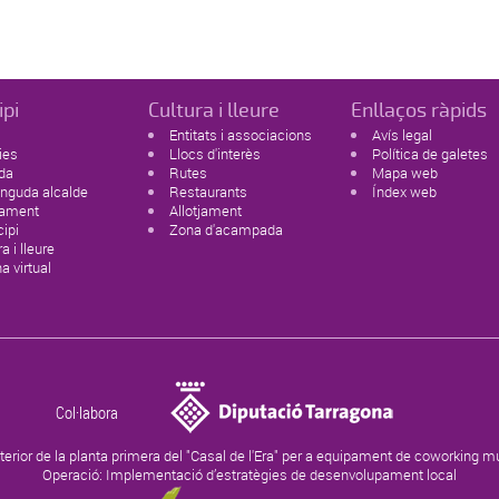
ipi
Cultura i lleure
Enllaços ràpids
Entitats i associacions
Avís legal
ies
Llocs d'interès
Política de galetes
da
Rutes
Mapa web
nguda alcalde
Restaurants
Índex web
tament
Allotjament
ipi
Zona d'acampada
a i lleure
na virtual
Col·labora
terior de la planta primera del "Casal de l'Era" per a equipament de coworking 
Operació: Implementació d’estratègies de desenvolupament local