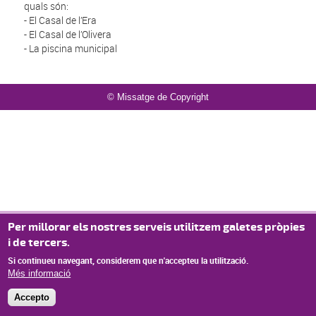
quals són:
- El Casal de l’Era
- El Casal de l’Olivera
- La piscina municipal
© Missatge de Copyright
Per millorar els nostres serveis utilitzem galetes pròpies
i de tercers.
Si continueu navegant, considerem que n'accepteu la utilització.
Més informació
Accepto