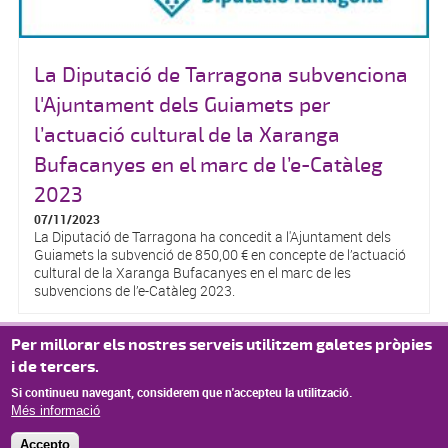
La Diputació de Tarragona subvenciona
l'Ajuntament dels Guiamets per
l’actuació cultural de la Xaranga
Bufacanyes en el marc de l’e-Catàleg
2023
07/11/2023
La Diputació de Tarragona ha concedit a l'Ajuntament dels
Guiamets la subvenció de 850,00 € en concepte de l’actuació
cultural de la Xaranga Bufacanyes en el marc de les
subvencions de l’e-Catàleg 2023.
Per millorar els nostres serveis utilitzem galetes pròpies
Pàgines
« primer
‹ anterior
1
2
3
4
5
6
7
8
9
…
i de tercers.
SEGÜENT ›
últim »
Si continueu navegant, considerem que n'accepteu la utilització.
Més informació
Accepto